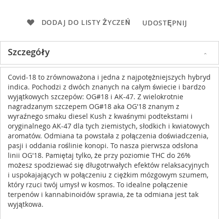
DODAJ DO LISTY ŻYCZEŃ
UDOSTĘPNIJ
Szczegóły
Covid-18 to zrównoważona i jedna z najpotężniejszych hybryd
indica. Pochodzi z dwóch znanych na całym świecie i bardzo
wyjątkowych szczepów: OG#18 i AK-47. Z wielokrotnie
nagradzanym szczepem OG#18 aka OG'18 znanym z
wyraźnego smaku diesel Kush z kwaśnymi podtekstami i
oryginalnego AK-47 dla tych ziemistych, słodkich i kwiatowych
aromatów. Odmiana ta powstała z połączenia doświadczenia,
pasji i oddania roślinie konopi. To nasza pierwsza odsłona
linii OG'18. Pamiętaj tylko, że przy poziomie THC do 26%
możesz spodziewać się długotrwałych efektów relaksacyjnych
i uspokajających w połączeniu z ciężkim mózgowym szumem,
który rzuci twój umysł w kosmos. To idealne połączenie
terpenów i kannabinoidów sprawia, że ta odmiana jest tak
wyjątkowa.