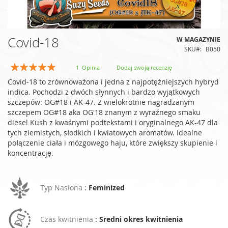
Przejdź
Covid-18
W MAGAZYNIE
na
SKU
B050
początek
galerii
Ocena:
1
Opinia
Dodaj swoją recenzję
100
100
% of
Covid-18 to zrównoważona i jedna z najpotężniejszych hybryd
indica. Pochodzi z dwóch słynnych i bardzo wyjątkowych
szczepów: OG#18 i AK-47. Z wielokrotnie nagradzanym
szczepem OG#18 aka OG'18 znanym z wyraźnego smaku
diesel Kush z kwaśnymi podtekstami i oryginalnego AK-47 dla
tych ziemistych, słodkich i kwiatowych aromatów. Idealne
połączenie ciała i mózgowego haju, które zwiększy skupienie i
koncentrację.
Typ Nasiona
:
Feminized
Czas kwitnienia
:
Sredni okres kwitnienia