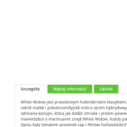
Przejdź
na
początek
galerii
Szczegóły
Więcej informacji
Opinie
White Widow jest prawdziwym holenderskim klasykiem, k
sativš matkš i południoindyjskš indica ojcem hybrydow
odmiana konopii, która jak dotšd istniała i jestem pewi
niewiedzšce o marihuanie znajš White Widow. Każdy pala
dymu były tematem piosenek rap i filmów hollywódzki