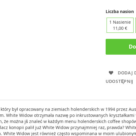
Liczba nasion
1 Nasienie
11,00 €
Do
DODAJ 
UDOSTĘPNIJ
tóry był opracowany na ziemiach holenderskich w 1994 przez Austr
ym. White Widow otrzymała nazwę po inkrustowanych kryształkami 
en, że można jš znaleć w każdym menu holenderskich coffee shopów.
cz konopii palił już White Widow przynajmniej raz, prawda? White
ch. White Widow jest również często wspominana w moim ulubiony