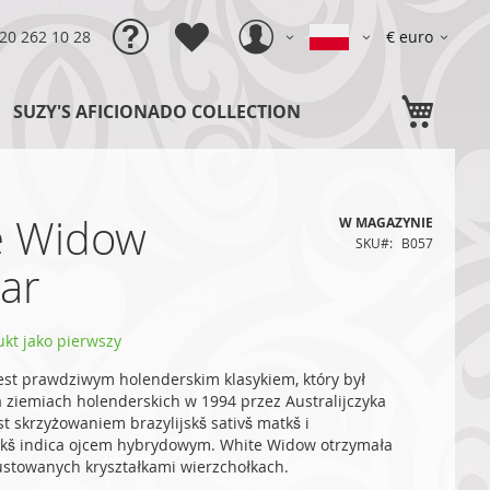
Język
Waluta
)20 262 10 28
€ euro
Mój 
SUZY'S AFICIONADO COLLECTION
e Widow
W MAGAZYNIE
SKU
B057
ar
kt jako pierwszy
st prawdziwym holenderskim klasykiem, który był
ziemiach holenderskich w 1994 przez Australijczyka
st skrzyżowaniem brazylijskš sativš matkš i
skš indica ojcem hybrydowym. White Widow otrzymała
stowanych kryształkami wierzchołkach.