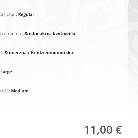
Nasiona
:
Regular
kwitnienia
:
Sredni okres kwitnienia
t
:
Słoneczna / Śródziemnomorska
:
Large
košć
:
Medium
11,00 €