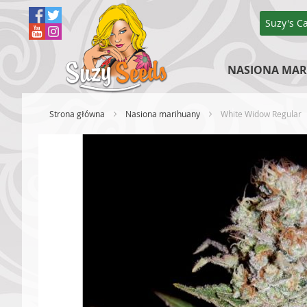
Przejdź
do
Suzy's C
treści
NASIONA MAR
Strona główna
Nasiona marihuany
White Widow Regular
Przejdź
na
koniec
galerii