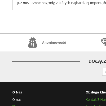
już niezliczone nagrody, z których najbardziej imponuj
Anonimowość
DOŁĄCZ
Su
na
ne
O Nas
Obsluga kli
O nas
Kontak Z Na