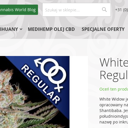
Szukaj
annabis World
Blog
+31 (0
Szukaj
IHUANY
MEDIHEMP OLEJ CBD
SPECJALNE OFERTY
Whit
Regul
Oceń ten produ
White Widow je
opracowany na 
Shantibaba. Je
południoindyj
nazwę po inkru