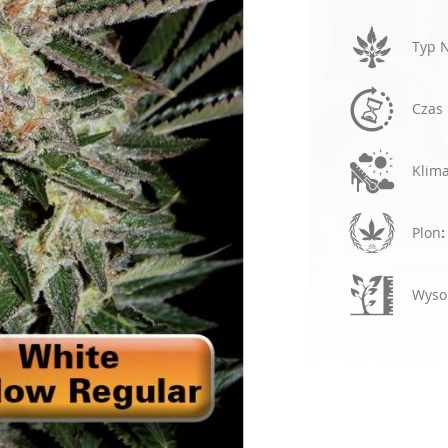
Typ 
Czas 
Klima
Plon
Wyso