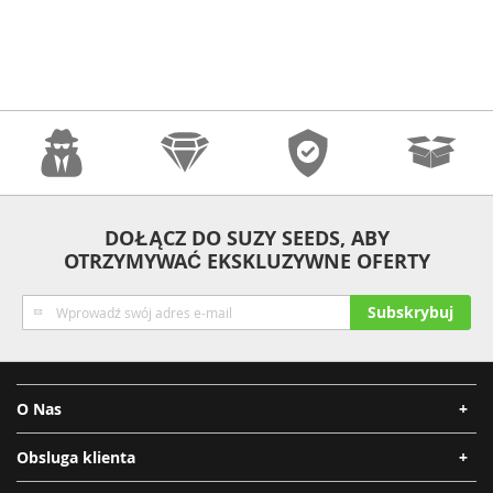
Anonimowość
Jakość
Bezpieczeństwo
Szybka
DOŁĄCZ DO SUZY SEEDS, ABY
OTRZYMYWAĆ EKSKLUZYWNE OFERTY
Wysyłka
Subskrybuj
Subskrybuj
nasz
newsletter:
O Nas
Obsluga klienta