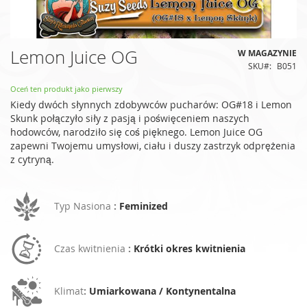
Przejdź
Lemon Juice OG
W MAGAZYNIE
na
SKU
B051
początek
galerii
Oceń ten produkt jako pierwszy
Kiedy dwóch słynnych zdobywców pucharów: OG#18 i Lemon
Skunk połączyło siły z pasją i poświęceniem naszych
hodowców, narodziło się coś pięknego. Lemon Juice OG
zapewni Twojemu umysłowi, ciału i duszy zastrzyk odprężenia
z cytryną.
Typ Nasiona
:
Feminized
Czas kwitnienia
:
Krótki okres kwitnienia
Klimat
:
Umiarkowana / Kontynentalna