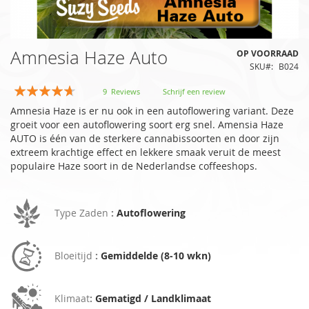
Ga
Amnesia Haze Auto
OP VOORRAAD
naar
SKU
B024
het
begin
Waardering:
9
Reviews
Schrijf een review
van
89
100
% of
Amnesia Haze is er nu ook in een autoflowering variant. Deze
de
groeit voor een autoflowering soort erg snel. Amensia Haze
afbeeldingen-
AUTO is één van de sterkere cannabissoorten en door zijn
gallerij
extreem krachtige effect en lekkere smaak veruit de meest
populaire Haze soort in de Nederlandse coffeeshops.
Type Zaden
:
Autoflowering
Bloeitijd
:
Gemiddelde (8-10 wkn)
Klimaat
:
Gematigd / Landklimaat