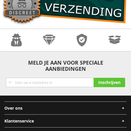
Anonimiteit
Kwaliteit
Veiligheid
Snelle
MELD JE AAN VOOR SPECIALE
AANBIEDINGEN
Verzending
Abonneer
Inschrijven
u
op
onze
nieuwsbrief
Over ons
Klantenservice