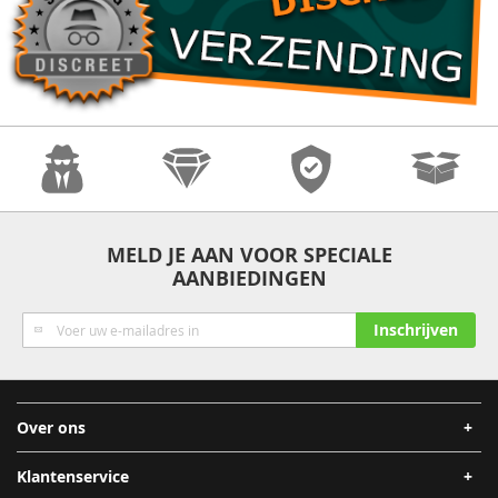
Anonimiteit
Kwaliteit
Veiligheid
Snelle
MELD JE AAN VOOR SPECIALE
AANBIEDINGEN
Verzending
Abonneer
Inschrijven
u
op
onze
nieuwsbrief
Over ons
Klantenservice