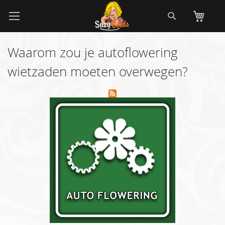
Ga
Zoek
Wi
naar
de
inhoud
Waarom zou je autoflowering
wietzaden moeten overwegen?