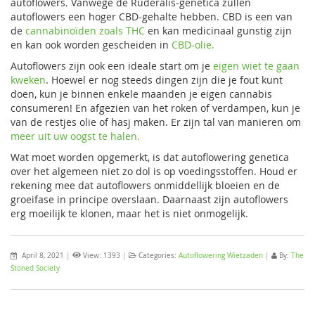
autoflowers. Vanwege de Ruderalis-genetica zullen
autoflowers een hoger CBD-gehalte hebben. CBD is een van
de
cannabinoïden zoals THC
en kan medicinaal gunstig zijn
en kan ook worden gescheiden in
CBD-olie.
Autoflowers zijn ook een ideale start om je
eigen wiet te gaan
kweken
. Hoewel er nog steeds dingen zijn die je fout kunt
doen, kun je binnen enkele maanden je eigen cannabis
consumeren! En afgezien van het roken of verdampen, kun je
van de restjes olie of hasj maken. Er zijn tal van manieren om
meer uit uw oogst te halen.
Wat moet worden opgemerkt, is dat autoflowering genetica
over het algemeen niet zo dol is op voedingsstoffen. Houd er
rekening mee dat autoflowers onmiddellijk bloeien en de
groeifase in principe overslaan. Daarnaast zijn autoflowers
erg moeilijk te klonen, maar het is niet onmogelijk.
April 8, 2021
|
View: 1393
|
Categories:
Autoflowering Wietzaden
|
By:
The
Stoned Society