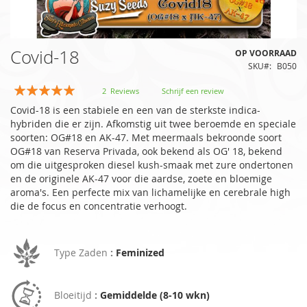
Ga
Covid-18
OP VOORRAAD
naar
SKU
B050
het
begin
Waardering:
2
Reviews
Schrijf een review
van
100
100
% of
Covid-18 is een stabiele en een van de sterkste indica-
de
hybriden die er zijn. Afkomstig uit twee beroemde en speciale
afbeeldingen-
soorten: OG#18 en AK-47. Met meermaals bekroonde soort
gallerij
OG#18 van Reserva Privada, ook bekend als OG' 18, bekend
om die uitgesproken diesel kush-smaak met zure ondertonen
en de originele AK-47 voor die aardse, zoete en bloemige
aroma's. Een perfecte mix van lichamelijke en cerebrale high
die de focus en concentratie verhoogt.
Type Zaden
:
Feminized
Bloeitijd
:
Gemiddelde (8-10 wkn)