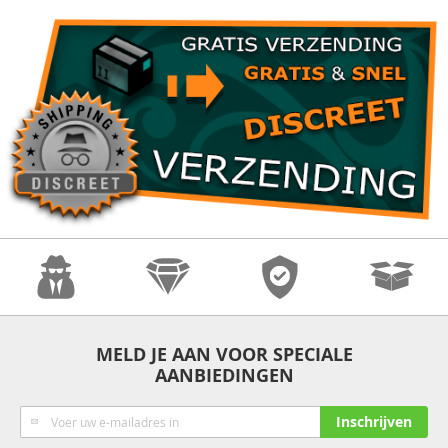
Anonimiteit
Kwaliteit
Veiligheid
Snelle
MELD JE AAN VOOR SPECIALE
AANBIEDINGEN
Verzending
Abonneer
Inschrijven
u