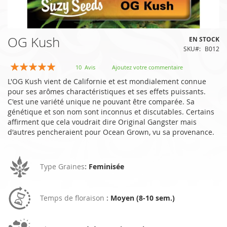
Skip
OG Kush
EN STOCK
to
SKU
B012
the
beginning
Évaluation:
10
Avis
Ajoutez votre commentaire
of
98
100
% of
L'OG Kush vient de Californie et est mondialement connue
the
pour ses arômes charactéristiques et ses effets puissants.
images
C'est une variété unique ne pouvant être comparée. Sa
gallery
génétique et son nom sont inconnus et discutables. Certains
affirment que cela voudrait dire Original Gangster mais
d'autres pencheraient pour Ocean Grown, vu sa provenance.
Type Graines
:
Feminisée
Temps de floraison
:
Moyen (8-10 sem.)