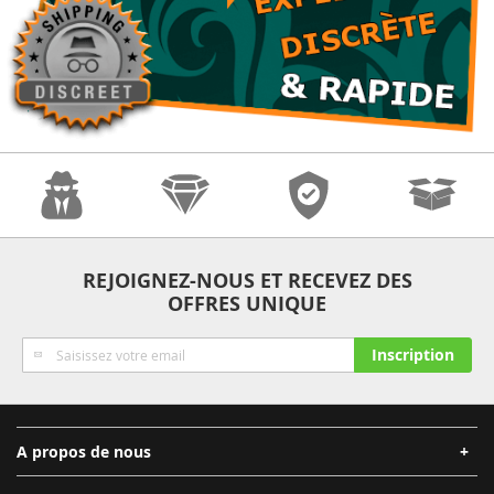
Anonymat
Qualité
Sécurité
Expédition
REJOIGNEZ-NOUS ET RECEVEZ DES
OFFRES UNIQUE
Rapide
Inscription
Inscription
à
notre
lettre
d’information
A propos de nous
: