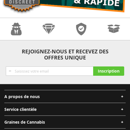
Anonymat
Qualité
Sécurité
Expédition
REJOIGNEZ-NOUS ET RECEVEZ DES
OFFRES UNIQUE
Rapide
Inscription
Inscription
à
notre
lettre
d’information
A propos de nous
:
Service clientèle
Graines de Cannabis