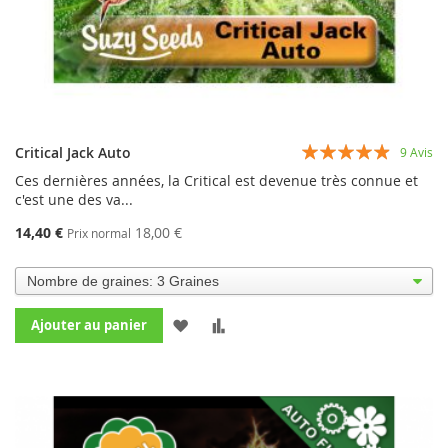
Évaluation:
Critical Jack Auto
9
Avis
93%
Ces dernières années, la Critical est devenue très connue et
c'est une des va...
14,40 €
18,00 €
Prix normal
AJOUTER
AJOUTER
Ajouter au panier
À
AU
MA
COMPARATEUR
LISTE