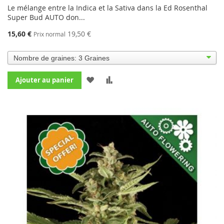
98%
Le mélange entre la Indica et la Sativa dans la Ed Rosenthal
Super Bud AUTO don...
15,60 €
19,50 €
Prix normal
AJOUTER
AJOUTER
Ajouter au panier
À
AU
MA
COMPARATEUR
LISTE
D’ENVIE