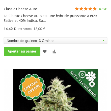
Évaluation:
Classic Cheese Auto
8
Avis
98%
La Classic Cheese Auto est une hybride puissante à 60%
Sativa et 40% Indica. So...
14,40 €
18,00 €
Prix normal
AJOUTER
AJOUTER
Ajouter au panier
À
AU
MA
COMPARATEUR
LISTE
D’ENVIE