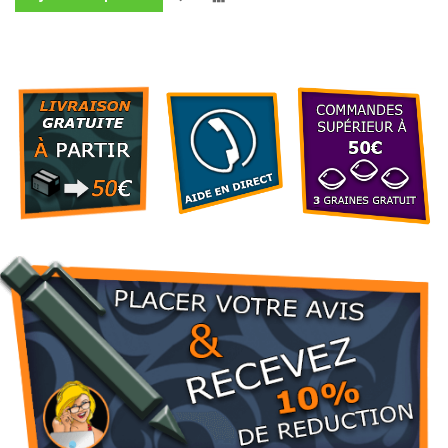
À
AU
MA
COMPARATEUR
LISTE
D’ENVIE