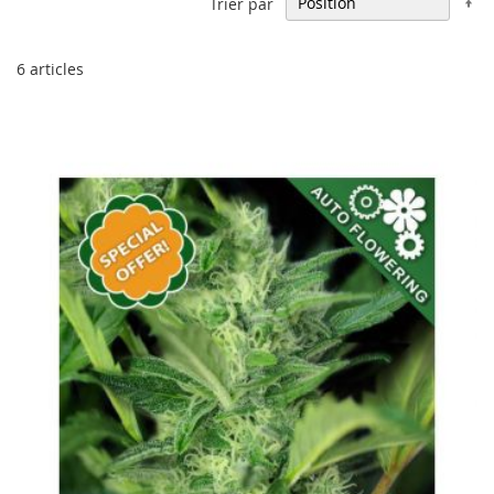
Trier par
or
dé
6
articles