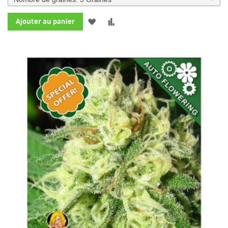
AJOUTER
AJOUTER
Ajouter au panier
À
AU
MA
COMPARATEUR
LISTE
D’ENVIE