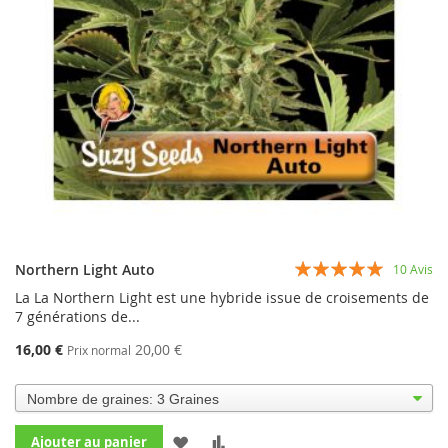
Évaluation:
Northern Light Auto
10
Avis
94%
La La Northern Light est une hybride issue de croisements de
7 générations de...
16,00 €
20,00 €
Prix normal
AJOUTER
AJOUTER
Ajouter au panier