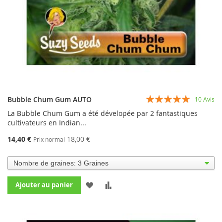
Évaluation:
Bubble Chum Gum AUTO
10
Avis
98%
La Bubble Chum Gum a été dévelopée par 2 fantastiques
cultivateurs en Indian...
14,40 €
18,00 €
Prix normal
AJOUTER
AJOUTER
Ajouter au panier
À
AU
MA
COMPARATEUR