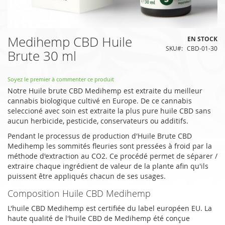
Skip
Medihemp CBD Huile
EN STOCK
to
SKU
CBD-01-30
Brute 30 ml
the
beginning
of
Soyez le premier à commenter ce produit
the
Notre Huile brute CBD Medihemp est extraite du meilleur
images
cannabis biologique cultivé en Europe. De ce cannabis
gallery
seleccioné avec soin est extraite la plus pure huile CBD sans
aucun herbicide, pesticide, conservateurs ou additifs.
Pendant le processus de production d'Huile Brute CBD
Medihemp les sommités fleuries sont pressées à froid par la
méthode d'extraction au CO2. Ce procédé permet de séparer /
extraire chaque ingrédient de valeur de la plante afin qu'ils
puissent être appliqués chacun de ses usages.
Composition Huile CBD Medihemp
L'huile CBD Medihemp est certifiée du label européen EU. La
haute qualité de l'huile CBD de Medihemp été conçue