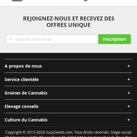
Anonymat
Qualité
Sécurité
Expédition
REJOIGNEZ-NOUS ET RECEVEZ DES
OFFRES UNIQUE
Rapide
Inscription
Inscription
à
notre
lettre
d’information
A propos de nous
:
Service clientèle
Graines de Cannabis
Elevage conseils
Culture du Cannabis
Copyright © 2013-2026 SuzySeeds.com. Tous droits réservés. Siège social: