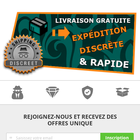
Anonymat
Qualité
Sécurité
Expédition
REJOIGNEZ-NOUS ET RECEVEZ DES
OFFRES UNIQUE
Rapide
Inscription
Inscription