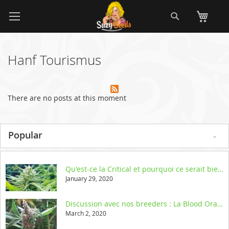
Allez
Recherch
Mo
au
contenu
Hanf Tourismus
There are no posts at this moment
Popular
Qu'est-ce la Critical et pourquoi ce serait bien d'y penser
January 29, 2020
Discussion avec nos breeders : La Blood Orange Tangie
March 2, 2020