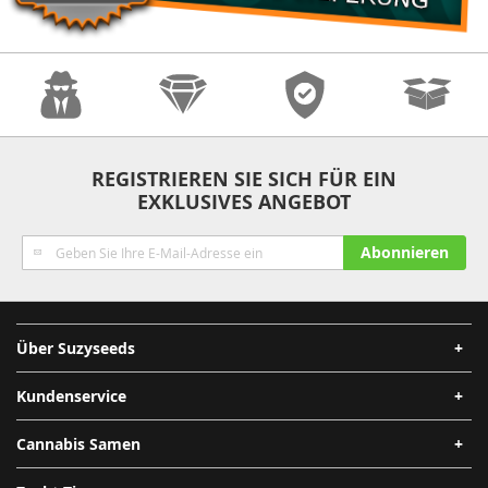
Anonymität
Qualität
Sicherheit
Schnelle
REGISTRIEREN SIE SICH FÜR EIN
EXKLUSIVES ANGEBOT
Lieferung
Melden
Abonnieren
Sie
sich
für
unseren
Über Suzyseeds
Newsletter
an:
Kundenservice
Cannabis Samen