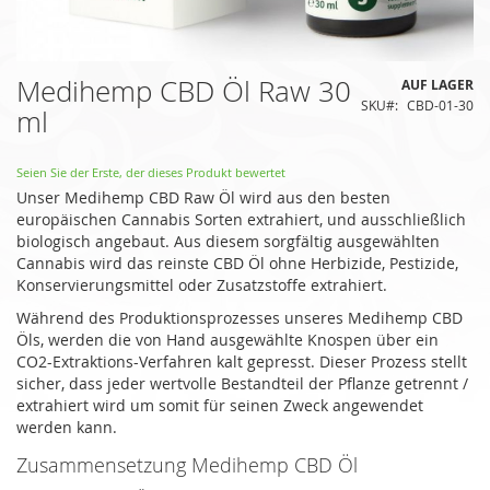
Zum
Medihemp CBD Öl Raw 30
AUF LAGER
Anfang
SKU
CBD-01-30
ml
der
Bildgalerie
springen
Seien Sie der Erste, der dieses Produkt bewertet
Unser Medihemp CBD Raw Öl wird aus den besten
europäischen Cannabis Sorten extrahiert, und ausschließlich
biologisch angebaut. Aus diesem sorgfältig ausgewählten
Cannabis wird das reinste CBD Öl ohne Herbizide, Pestizide,
Konservierungsmittel oder Zusatzstoffe extrahiert.
Während des Produktionsprozesses unseres Medihemp CBD
Öls, werden die von Hand ausgewählte Knospen über ein
CO2-Extraktions-Verfahren kalt gepresst. Dieser Prozess stellt
sicher, dass jeder wertvolle Bestandteil der Pflanze getrennt /
extrahiert wird um somit für seinen Zweck angewendet
werden kann.
Zusammensetzung Medihemp CBD Öl