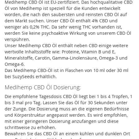
Medihemp CBD Öl ist EU-zertifiziert. Das hochqualitative CBD
Öl von Medihemp ist speziell für die Kunden entwickelt
worden, die nach den saubersten und reinsten CBD Öl auf
dem Markt suchen. Unser CBD Öl enthält 4% CBD und
weniger als 0,2% THC. Da sehr wenig THC vorhanden ist,
werden Sie keine psychoaktive Wirkung von unserem CBD Öl
verspühren.
Unser Medihemp CBD Öl enthält neben CBD einige weitere
wertvolle Inhaltsstoffe wie: Proteine, Vitamin B und E,
Mineralstoffe, Carotin, Gamma-Linolensäure, Omega-3 und
Omega-6.
Das Medihemp CBD-Öl ist in Flaschen von 10 ml oder 30 ml
bei SuzySeeds erhältlich.
Medihemp CBD Öl Dosierung:
Die empfohlene Tagesdosis CBD Öl liegt bei 1 bis 4 Tropfen, 1
bis 3 mal pro Tag. Lassen Sie das Öl für 30 Sekunden unter
der Zunge. Die Dosierung muss an die eigenen Bedürfnisse
und Körperstruktur angepasst werden. Es wird empfohlen,
mit einer geringeren Dosierung anzufangen und diese
schrittweise zu erhöhen.
Bewahren Sie das CBD Öl an einem kühlen und dunklen Ort