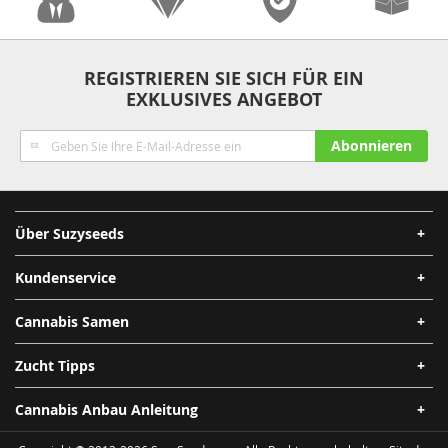
Anonymität
Qualität
Sicherheit
Schnelle
REGISTRIEREN SIE SICH FÜR EIN
EXKLUSIVES ANGEBOT
Lieferung
Melden
Abonnieren
Sie
sich
für
unseren
Über Suzyseeds
Newsletter
an:
Kundenservice
Cannabis Samen
Zucht Tipps
Cannabis Anbau Anleitung