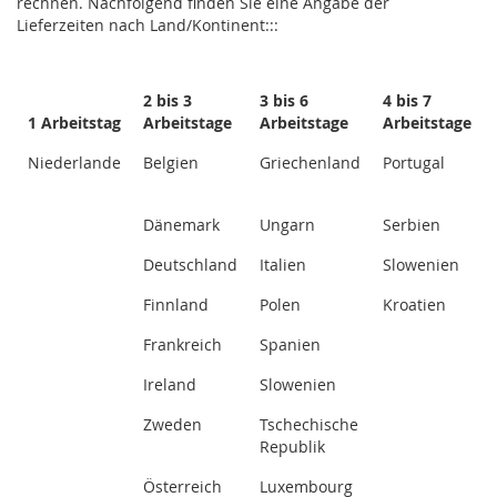
rechnen. Nachfolgend finden Sie eine Angabe der
Lieferzeiten nach Land/Kontinent:::
2 bis 3
3 bis 6
4 bis 7
1 Arbeitstag
Arbeitstage
Arbeitstage
Arbeitstage
Niederlande
Belgien
Griechenland
Portugal
Dänemark
Ungarn
Serbien
Deutschland
Italien
Slowenien
Finnland
Polen
Kroatien
Frankreich
Spanien
Ireland
Slowenien
Zweden
Tschechische
Republik
Österreich
Luxembourg