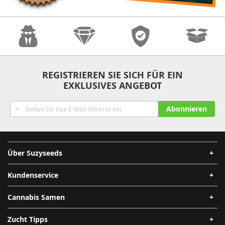
Anonymität
Qualität
Sicherheit
Schnelle
REGISTRIEREN SIE SICH FÜR EIN
EXKLUSIVES ANGEBOT
Lieferung
Melden
Abonnieren
Sie
sich
für
unseren
Über Suzyseeds
Newsletter
an:
Kundenservice
Cannabis Samen
Zucht Tipps