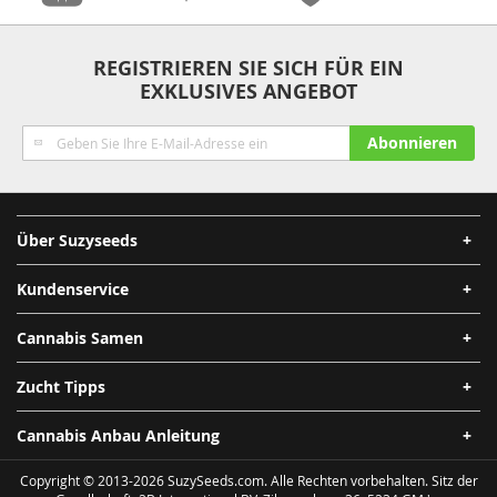
Anonymität
Qualität
Sicherheit
Schnelle
REGISTRIEREN SIE SICH FÜR EIN
EXKLUSIVES ANGEBOT
Lieferung
Melden
Abonnieren
Sie
sich
für
unseren
Über Suzyseeds
Newsletter
an:
Kundenservice
Cannabis Samen
Zucht Tipps
Cannabis Anbau Anleitung
Copyright © 2013-2026 SuzySeeds.com. Alle Rechten vorbehalten. Sitz der