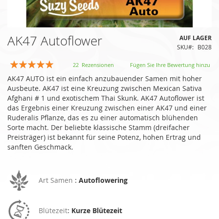
Zum
AK47 Autoflower
AUF LAGER
Anfang
SKU
B028
der
Bildgalerie
Bewertung:
22
Rezensionen
Fügen Sie Ihre Bewertung hinzu
springen
95
100
% of
AK47 AUTO ist ein einfach anzubauender Samen mit hoher
Ausbeute. AK47 ist eine Kreuzung zwischen Mexican Sativa
Afghani # 1 und exotischem Thai Skunk. AK47 Autoflower ist
das Ergebnis einer Kreuzung zwischen einer AK47 und einer
Ruderalis Pflanze, das es zu einer automatisch blühenden
Sorte macht. Der beliebte klassische Stamm (dreifacher
Preisträger) ist bekannt für seine Potenz, hohen Ertrag und
sanften Geschmack.
Art Samen
:
Autoflowering
Blütezeit
:
Kurze Blütezeit