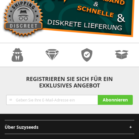
Anonymität
Qualität
Sicherheit
Schnelle
REGISTRIEREN SIE SICH FÜR EIN
EXKLUSIVES ANGEBOT
Lieferung
Melden
Abonnieren
Sie
sich
für
unseren
Über Suzyseeds
Newsletter
an: