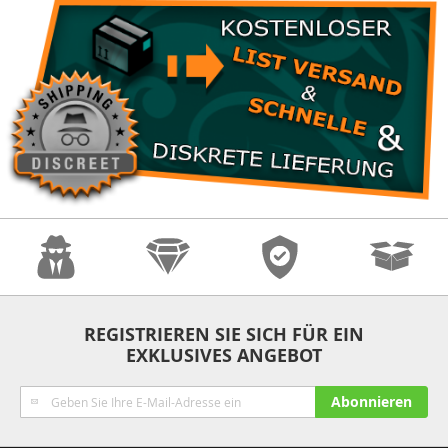
Anonymität
Qualität
Sicherheit
Schnelle
REGISTRIEREN SIE SICH FÜR EIN
EXKLUSIVES ANGEBOT
Lieferung
Melden
Abonnieren
Sie
sich