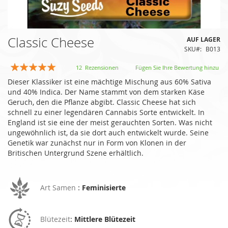
Zum
Classic Cheese
AUF LAGER
Anfang
SKU
B013
der
Bildgalerie
Bewertung:
12
Rezensionen
Fügen Sie Ihre Bewertung hinzu
springen
95
100
% of
Dieser Klassiker ist eine mächtige Mischung aus 60% Sativa
und 40% Indica. Der Name stammt von dem starken Käse
Geruch, den die Pflanze abgibt. Classic Cheese hat sich
schnell zu einer legendären Cannabis Sorte entwickelt. In
England ist sie eine der meist gerauchten Sorten. Was nicht
ungewöhnlich ist, da sie dort auch entwickelt wurde. Seine
Genetik war zunächst nur in Form von Klonen in der
Britischen Untergrund Szene erhältlich.
Art Samen
:
Feminisierte
Blütezeit
:
Mittlere Blütezeit