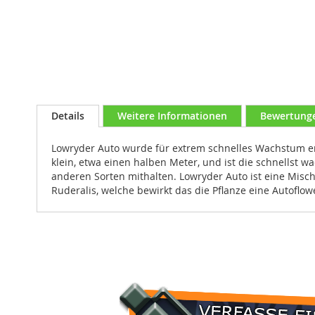
Zum
Anfang
der
Bildgalerie
springen
Details
Weitere Informationen
Bewertung
Lowryder Auto wurde für extrem schnelles Wachstum ent
klein, etwa einen halben Meter, und ist die schnellst 
anderen Sorten mithalten. Lowryder Auto ist eine Mis
Ruderalis, welche bewirkt das die Pflanze eine Autoflowe