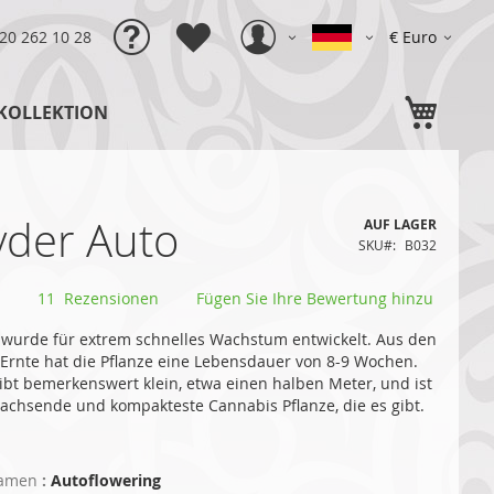
Sprache
Währung
)20 262 10 28
€ Euro
Mein
 KOLLEKTION
yder Auto
AUF LAGER
SKU
B032
11
Rezensionen
Fügen Sie Ihre Bewertung hinzu
 wurde für extrem schnelles Wachstum entwickelt. Aus den
Ernte hat die Pflanze eine Lebensdauer von 8-9 Wochen.
eibt bemerkenswert klein, etwa einen halben Meter, und ist
wachsende und kompakteste Cannabis Pflanze, die es gibt.
Samen
:
Autoflowering