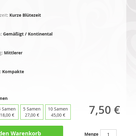
zeit
:
Kurze Blütezeit
a
:
Gemäßigt / Kontinental
g
:
Mittlerer
:
Kompakte
amen
7,50 €
3 Samen
5 Samen
10 Samen
18,00 €
27,00 €
45,00 €
 den Warenkorb
Menge