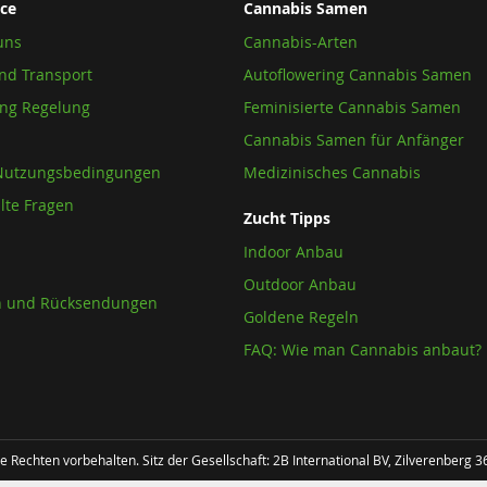
ce
Cannabis Samen
wsletter
:
uns
Cannabis-Arten
nd Transport
Autoflowering Cannabis Samen
ung Regelung
Feminisierte Cannabis Samen
Cannabis Samen für Anfänger
Nutzungsbedingungen
Medizinisches Cannabis
llte Fragen
Zucht Tipps
Indoor Anbau
Outdoor Anbau
n und Rücksendungen
Goldene Regeln
FAQ: Wie man Cannabis anbaut?
 Rechten vorbehalten. Sitz der Gesellschaft: 2B International BV, Zilverenberg 