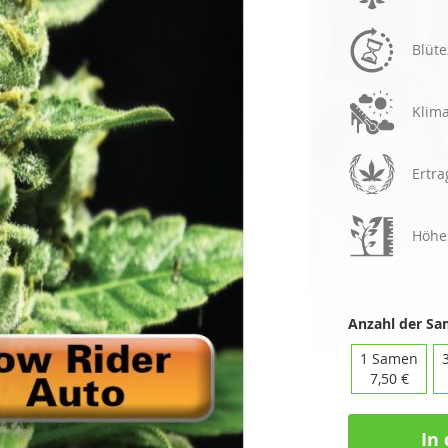
Blüte
Klim
Ertra
Höhe
Anzahl der S
1 Samen
7,50 €
In