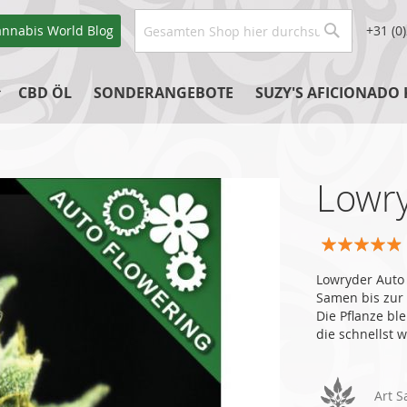
Suche
annabis World
Blog
+31 (0
Suche
CBD ÖL
SONDERANGEBOTE
SUZY'S AFICIONADO
Lowr
Bewertung:
93
100
% of
Lowryder Auto
Samen bis zur 
Die Pflanze bl
die schnellst 
Art 