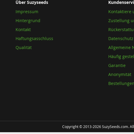
Über Suzyseeds
Kundenservi
Ne
an
Impressum
Kontaktiere 
Hintergrund
Zustellung u
Kontakt
Rückerstatt
Haftungsasschluss
Datenschutz
Qualität
Allgemeine 
Häufig geste
Garantie
Anonymität
Bestellunge
Copyright © 2013-2026 SuzySeeds.com. Alle