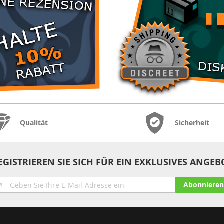
Qualität
Sicherheit
EGISTRIEREN SIE SICH FÜR EIN EXKLUSIVES ANGEB
lden
Abonnieren
e
ch
r
seren