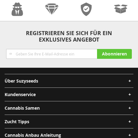
Anonymität
Qualität
Sicherheit
Schnelle
REGISTRIEREN SIE SICH FÜR EIN
EXKLUSIVES ANGEBOT
Lieferung
Melden
Abonnieren
Sie
sich
für
unseren
Über Suzyseeds
Newsletter
an:
Kundenservice
Cannabis Samen
Zucht Tipps
Cannabis Anbau Anleitung